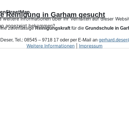
penStreetMap.
 die Reinigung in Garham gesucht
d weitere Informationen über Ihr Verhalten auf dieser Webs
ap angezeigt bekommen?
eine zuverlässige
Reinigungskraft
für die
Grundschule in Ga
 Deser, Tel.: 08545 – 9718 17 oder per E-Mail an
gerhard.deser
Weitere Informationen
|
Impressum