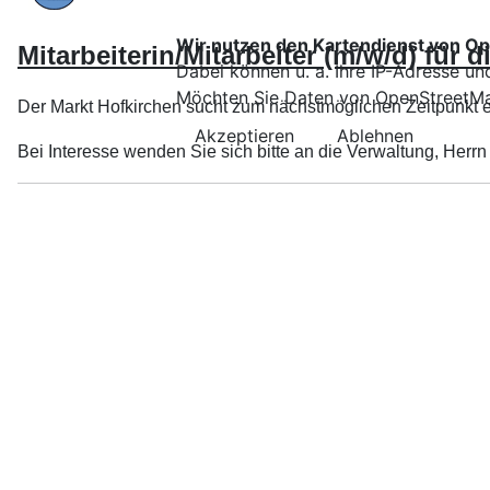
Wir nutzen den Kartendienst von O
Mitarbeiterin/Mitarbeiter (m/w/d) für
Dabei können u. a. Ihre IP-Adresse un
Möchten Sie Daten von OpenStreetM
Der Markt Hofkirchen sucht zum nächstmöglichen Zeitpunkt 
Akzeptieren
Ablehnen
Bei Interesse wenden Sie sich bitte an die Verwaltung, Herrn