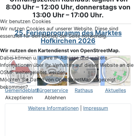
8:00 Uhr – 12:00 Uhr, donnerstags von
13:00 Uhr – 17:00 Uhr.
Wir benutzen Cookies
Wir nutzen Cookies auf unserer Website. Diese sind
25. Ferienprogramm des Marktes
essenziell für den Betrieb der Seite notwendig.
Hofkirchen 2026
Wir nutzen den Kartendienst von OpenStreetMap.
Dabei können u. a. Ihre IP-Adresse und weitere
Informationen über Ihr Verhalten auf dieser Website an die
OSMF weitergeleitet werden.
Möchten Sie Daten von OpenStreetMap angezeigt
bekommen?
Gemeindeblatt
Bürgerservice
Rathaus
Aktuelles
Akzeptieren
Ablehnen
Weitere Informationen
|
Impressum